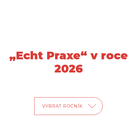
SOUTĚŽ
MINULÉ ROČNÍKY
KONTAKT
CZ
/
DE
„Echt Praxe“ v roce
2026
VYBRAT ROČNÍK