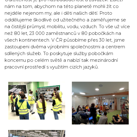
nám na tom, abychom na této planetě mohli žít co
nejdéle nejenom my, ale i děti našich dětí. Proto
oddělujeme škodlivé od užitečného a zaměřujeme se
na čistější průmysl, mobilitu, vodu, vzduch. To vše už více
než 80 let, 23 000 zaměstnanců v 80 pobočkách na
všech kontinentech. V ČR působíme přes 30 let, jsme
zastoupeni dvěma výrobními společnostmi a centrem
sdílených služeb. To poskytuje služby pobočkám
koncernu po celém světě a nabízí tak mezinárodní
pracovní prostředí s využitím cizích jazyků.