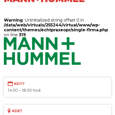
Warning
: Uninitialized string offset 0 in
/data/web/virtuals/255244/virtual/www/wp-
content/themes/echtpraxeopr/single-firma.php
on line
319
KDY?
14.00 – 18.00 hod.
KDE?