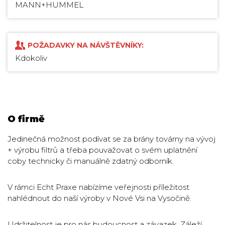
MANN+HUMMEL
POŽADAVKY NA NÁVŠTĚVNÍKY:
Kdokoliv
O firmě
Jedinečná možnost podívat se za brány továrny na vývoj
+ výrobu filtrů a třeba pouvažovat o svém uplatnění
coby technicky či manuálně zdatný odborník.
V rámci Echt Praxe nabízíme veřejnosti příležitost
nahlédnout do naší výroby v Nové Vsi na Vysočině.
Udržitelnost je pro nás budoucnost a závazek. Záleží