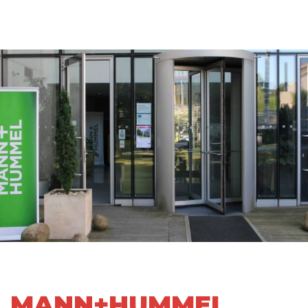
SOUTĚŽ
MINULÉ ROČNÍKY
KONTAKT
CZ
/
DE
MANN+HUMMEL