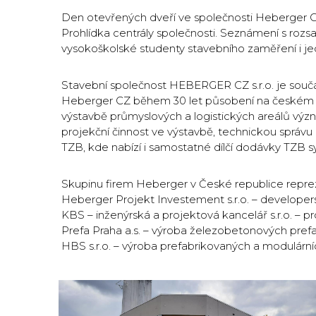
Den otevřených dveří ve společnosti Heberger 
Prohlídka centrály společnosti. Seznámení s rozs
vysokoškolské studenty stavebního zaměření i je
Stavební společnost HEBERGER CZ s.r.o. je součá
Heberger CZ během 30 let působení na českém st
výstavbě průmyslových a logistických areálů význ
projekční činnost ve výstavbě, technickou správu 
TZB, kde nabízí i samostatné dílčí dodávky TZB 
Skupinu firem Heberger v České republice repreze
Heberger Projekt Investement s.r.o. – developers
KBS – inženýrská a projektová kancelář s.r.o. – pr
Prefa Praha a.s. – výroba železobetonových pref
HBS s.r.o. – výroba prefabrikovaných a modulárníc