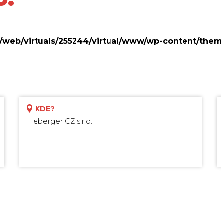
a/web/virtuals/255244/virtual/www/wp-content/them
KDE?
Heberger CZ s.r.o.