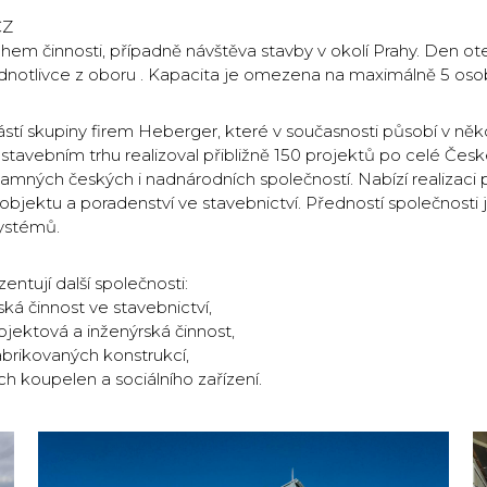
CZ
ahem činnosti, případně návštěva stavby v okolí Prahy. Den ot
dnotlivce z oboru . Kapacita je omezena na maximálně 5 oso
stí skupiny firem Heberger, které v současnosti působí v ně
avebním trhu realizoval přibližně 150 projektů po celé Čes
amných českých i nadnárodních společností. Nabízí realizaci 
objektu a poradenství ve stavebnictví. Předností společnosti j
systémů.
ntují další společnosti:
ká činnost ve stavebnictví,
ojektová a inženýrská činnost,
abrikovaných konstrukcí,
h koupelen a sociálního zařízení.