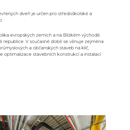
evřených dveří je určen pro středoškolské a
b.
kolika evropských zemích a na Blízkém východě.
ké republice. V současné době se věnuje zejména
průmyslových a občanských staveb na klíč,
e optimalizace stavebních konstrukcí a instalací